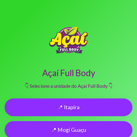
Açaí Full Body
👇 Selecione a unidade do Açaí Full Body 👇
📍 Itapira
📍 Mogi Guaçu