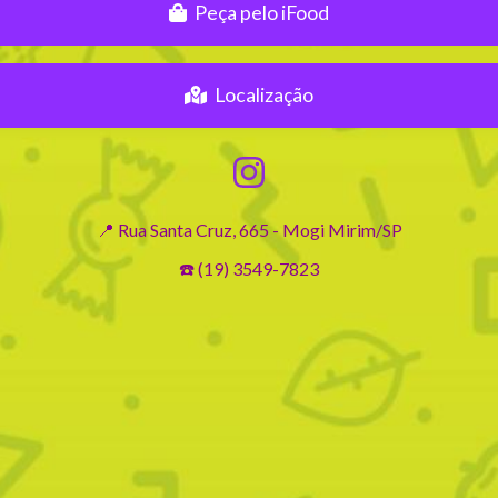
Peça pelo iFood
Localização
📍 Rua Santa Cruz, 665 - Mogi Mirim/SP
☎️ (19) 3549-7823